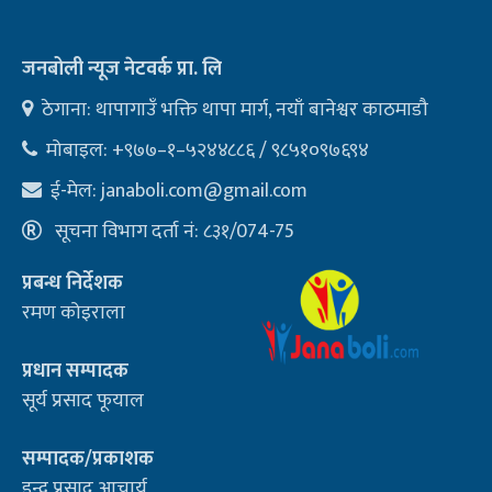
जनबोली न्यूज नेटवर्क प्रा. लि
ठेगाना: थापागाउँ भक्ति थापा मार्ग, नयाँ बानेश्वर काठमाडौ
मोबाइल: +९७७–१–५२४४८८६ / ९८५१०९७६९४
ई-मेल:
janaboli.com@gmail.com
सूचना विभाग दर्ता नं: ८३१/074-75
प्रबन्ध निर्देशक
रमण कोइराला
प्रधान सम्पादक
सूर्य प्रसाद फूयाल
सम्पादक/प्रकाशक
इन्द्र प्रसाद आचार्य