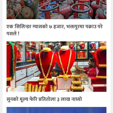
एक सिलिन्डर ग्यासको ७ हजार, भक्तपुरमा पक्राउ परे
पसले !
सुनको मूल्य फेरि प्रतितोला ३ लाख नाघ्यो