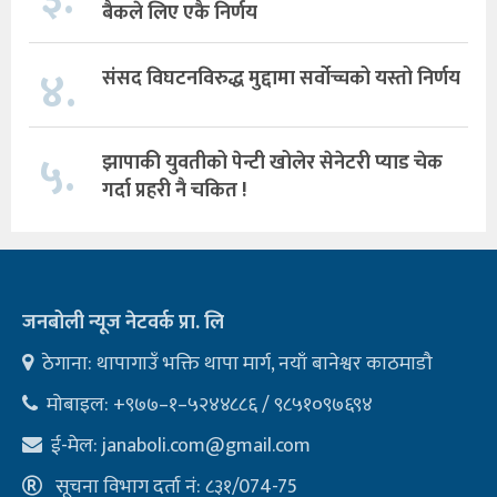
३.
बैकले लिए एकै निर्णय
४.
संसद विघटनविरुद्ध मुद्दामा सर्वोच्चको यस्तो निर्णय
५.
झापाकी युवतीको पेन्टी खोलेर सेनेटरी प्याड चेक
गर्दा प्रहरी नै चकित !
जनबोली न्यूज नेटवर्क प्रा. लि
ठेगाना: थापागाउँ भक्ति थापा मार्ग, नयाँ बानेश्वर काठमाडौ
मोबाइल: +९७७–१–५२४४८८६ / ९८५१०९७६९४
ई-मेल:
janaboli.com@gmail.com
सूचना विभाग दर्ता नं: ८३१/074-75