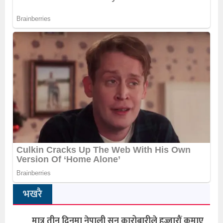
भखरै
मात्र तीन दिनमा नेपाली सुन कारोबारीले हज्जारौं कमाए