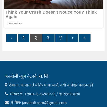
‹
१
२
३
४
›
»
जनबोली न्यूज नेटवर्क प्रा. लि
ठेगाना: थापागाउँ भक्ति थापा मार्ग, नयाँ बानेश्वर काठमाडौ
मोबाइल: +९७७–१–५२४४८८६ / ९८५१०९७६९४
ई-मेल:
janaboli.com@gmail.com