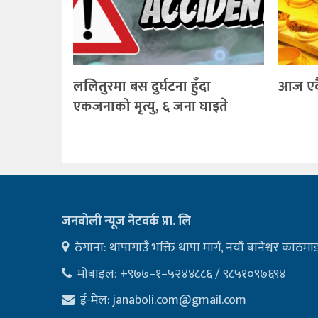
ललितुरमा बस दुर्घटना हुँदा
आज एकैद
एकजनाको मृत्यु, ६ जना घाइते
जनबोली न्यूज नेटवर्क प्रा. लि
ठेगाना: थापागाउँ भक्ति थापा मार्ग, नयाँ बानेश्वर काठमा
मोबाइल: +९७७–१–५२४४८८६ / ९८५१०९७६९४
ई-मेल:
janaboli.com@gmail.com