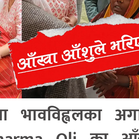
ा भावविह्वलका अग