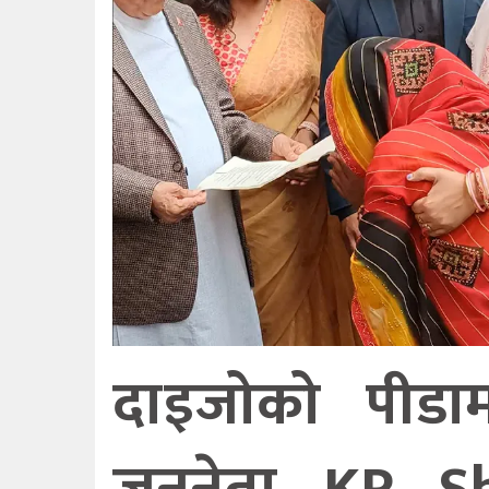
दाइजोको पीडाम