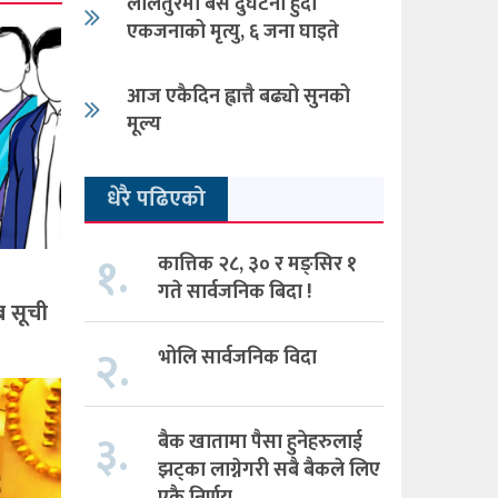
ललितुरमा बस दुर्घटना हुँदा
एकजनाको मृत्यु, ६ जना घाइते
आज एकैदिन ह्वात्तै बढ्यो सुनको
मूल्य
धेरै पढिएको
१.
कात्तिक २८, ३० र मङ्सिर १
गते सार्वजनिक बिदा !
ब सूची
२.
भोलि सार्वजनिक विदा
३.
बैक खातामा पैसा हुनेहरुलाई
झट्का लाग्नेगरी सबै बैकले लिए
एकै निर्णय