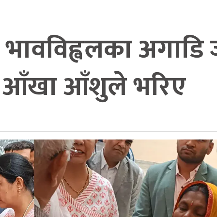
 भावविह्वलका अगाडि 
आँखा आँशुले भरिए