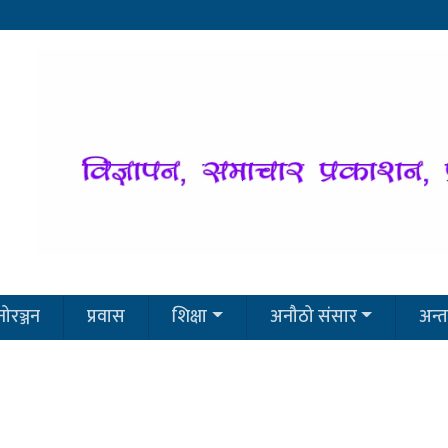
ोरञ्जन
प्रवास
शिक्षा
अनौठो संसार
अन्तर