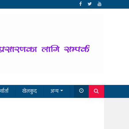
्वार्ता
खेलकुद
अन्य