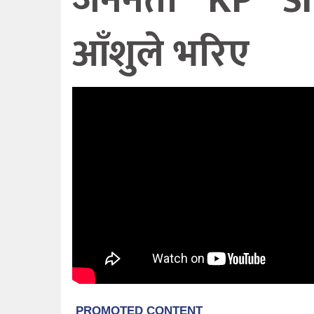
जननेता KP S
आँशुले भरिए