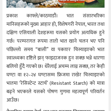
प्रकाश काफ्ले/काठमाडौं। भात संसारभरिका
मानिसहरूको मुख्य आहार हो, विशेषगरी नेपाल, भारत तथा
दक्षिण एसियाली देशहरूमा यसको प्रयोग अत्यधिक हुने
गर्छ। परम्परागत रूपमा तातो भात खाने चलन भए पनि
पछिल्लो समय “बासी” वा पकाएर चिस्याइएको भात
स्वास्थ्यका दृष्टिले झन् फाइदाजनक हुन सक्छ भन्ने धारणा
बलियो हुँदै गएको छ। धेरैलाई अचम्म लाग्न सक्छ, तर केही
घण्टा वा १२–२४ घण्टासम्म फ्रिजमा राखेर चिस्याइएको
भातमा ‘रेसिस्टेन्ट स्टार्च’ (Resistant Starch) को मात्रा
बढ्ने भएकाले यसको पोषण गुणमा महत्वपूर्ण परिवर्तन
आउँछ।