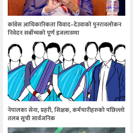
कांग्रेस आधिकारिकता विवाद–देउवाको पुनरावलोकन
निवेदन सर्बोच्चको पूर्ण इजलासमा
नेपालका सेना, प्रहरी, शिक्षक, कर्मचारीहरुको पछिल्लो
तलब सूची सार्वजनिक