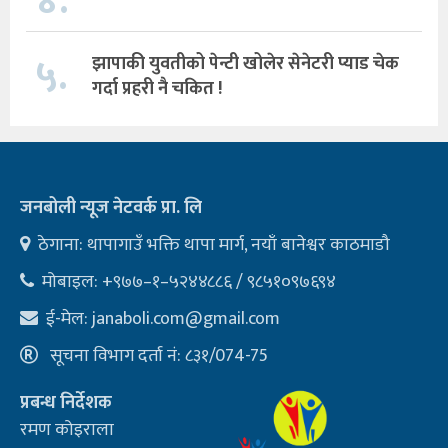
४.
५.
झापाकी युवतीको पेन्टी खोलेर सेनेटरी प्याड चेक
गर्दा प्रहरी नै चकित !
जनबोली न्यूज नेटवर्क प्रा. लि
ठेगाना: थापागाउँ भक्ति थापा मार्ग, नयाँ बानेश्वर काठमाडौ
मोबाइल: +९७७–१–५२४४८८६ / ९८५१०९७६९४
ई-मेल:
janaboli.com@gmail.com
सूचना विभाग दर्ता नं: ८३१/074-75
प्रबन्ध निर्देशक
रमण कोइराला