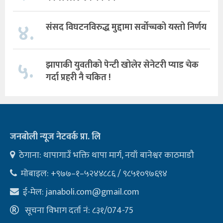
४.
संसद विघटनविरुद्ध मुद्दामा सर्वोच्चको यस्तो निर्णय
५.
झापाकी युवतीको पेन्टी खोलेर सेनेटरी प्याड चेक
गर्दा प्रहरी नै चकित !
जनबोली न्यूज नेटवर्क प्रा. लि
ठेगाना: थापागाउँ भक्ति थापा मार्ग, नयाँ बानेश्वर काठमाडौ
मोबाइल: +९७७–१–५२४४८८६ / ९८५१०९७६९४
ई-मेल:
janaboli.com@gmail.com
सूचना विभाग दर्ता नं: ८३१/074-75