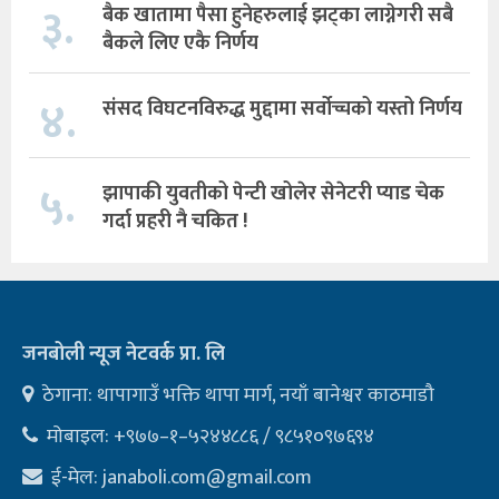
३.
बैक खातामा पैसा हुनेहरुलाई झट्का लाग्नेगरी सबै
बैकले लिए एकै निर्णय
४.
संसद विघटनविरुद्ध मुद्दामा सर्वोच्चको यस्तो निर्णय
५.
झापाकी युवतीको पेन्टी खोलेर सेनेटरी प्याड चेक
गर्दा प्रहरी नै चकित !
जनबोली न्यूज नेटवर्क प्रा. लि
ठेगाना: थापागाउँ भक्ति थापा मार्ग, नयाँ बानेश्वर काठमाडौ
मोबाइल: +९७७–१–५२४४८८६ / ९८५१०९७६९४
ई-मेल:
janaboli.com@gmail.com