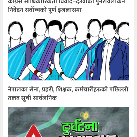
कांग्रेस आधिकारिकता विवाद–देउवाको पुनरावलोकन
निवेदन सर्बोच्चको पूर्ण इजलासमा
नेपालका सेना, प्रहरी, शिक्षक, कर्मचारीहरुको पछिल्लो
तलब सूची सार्वजनिक