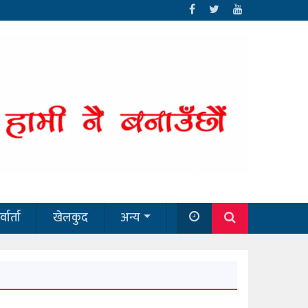
्वार्ता
खेलकुद
अन्य