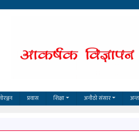
ोरञ्जन
प्रवास
शिक्षा
अनौठो संसार
अन्तर