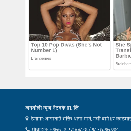
जनबोली न्यूज नेटवर्क प्रा. लि
ठेगाना: थापागाउँ भक्ति थापा मार्ग, नयाँ बानेश्वर काठमा
मोबाइल: +९७७–१–५२४४८८६ / ९८५१०९७६९४