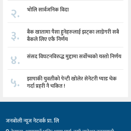
२.
भोलि सार्वजनिक विदा
३.
बैक खातामा पैसा हुनेहरुलाई झट्का लाग्नेगरी सबै
बैकले लिए एकै निर्णय
४.
संसद विघटनविरुद्ध मुद्दामा सर्वोच्चको यस्तो निर्णय
५.
झापाकी युवतीको पेन्टी खोलेर सेनेटरी प्याड चेक
गर्दा प्रहरी नै चकित !
जनबोली न्यूज नेटवर्क प्रा. लि