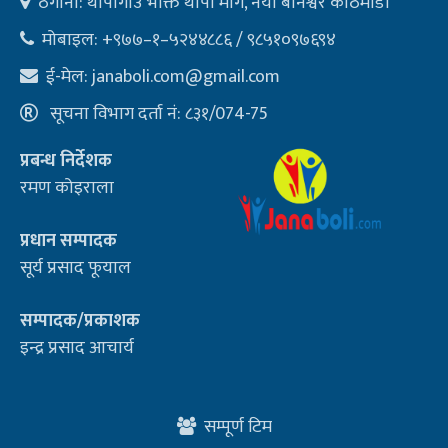
ठेगाना: थापागाउँ भक्ति थापा मार्ग, नयाँ बानेश्वर काठमाडौ
मोबाइल: +९७७–१–५२४४८८६ / ९८५१०९७६९४
ई-मेल:
janaboli.com@gmail.com
सूचना विभाग दर्ता नं: ८३१/074-75
प्रबन्ध निर्देशक
रमण कोइराला
प्रधान सम्पादक
सूर्य प्रसाद फूयाल
सम्पादक/प्रकाशक
इन्द्र प्रसाद आचार्य
सम्पूर्ण टिम