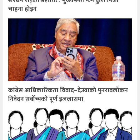
शेरधन राईको प्रष्टोक्ति : मुख्यमन्त्री फेर्ने कुरा निजी
चाहना होइन
कांग्रेस आधिकारिकता विवाद–देउवाको पुनरावलोकन
निवेदन सर्बोच्चको पूर्ण इजलासमा