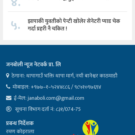
४.
५.
झापाकी युवतीको पेन्टी खोलेर सेनेटरी प्याड चेक
गर्दा प्रहरी नै चकित !
जनबोली न्यूज नेटवर्क प्रा. लि
ठेगाना: थापागाउँ भक्ति थापा मार्ग, नयाँ बानेश्वर काठमाडौ
मोबाइल: +९७७–१–५२४४८८६ / ९८५१०९७६९४
ई-मेल:
janaboli.com@gmail.com
सूचना विभाग दर्ता नं: ८३१/074-75
प्रबन्ध निर्देशक
रमण कोइराला