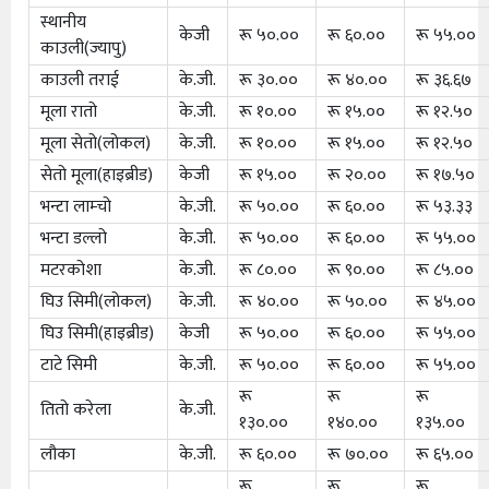
स्थानीय
केजी
रू ५०.००
रू ६०.००
रू ५५.००
काउली(ज्यापु)
काउली तराई
के.जी.
रू ३०.००
रू ४०.००
रू ३६.६७
मूला रातो
के.जी.
रू १०.००
रू १५.००
रू १२.५०
मूला सेतो(लोकल)
के.जी.
रू १०.००
रू १५.००
रू १२.५०
सेतो मूला(हाइब्रीड)
केजी
रू १५.००
रू २०.००
रू १७.५०
भन्टा लाम्चो
के.जी.
रू ५०.००
रू ६०.००
रू ५३.३३
भन्टा डल्लो
के.जी.
रू ५०.००
रू ६०.००
रू ५५.००
मटरकोशा
के.जी.
रू ८०.००
रू ९०.००
रू ८५.००
घिउ सिमी(लोकल)
के.जी.
रू ४०.००
रू ५०.००
रू ४५.००
घिउ सिमी(हाइब्रीड)
केजी
रू ५०.००
रू ६०.००
रू ५५.००
टाटे सिमी
के.जी.
रू ५०.००
रू ६०.००
रू ५५.००
रू
रू
रू
तितो करेला
के.जी.
१३०.००
१४०.००
१३५.००
लौका
के.जी.
रू ६०.००
रू ७०.००
रू ६५.००
रू
रू
रू