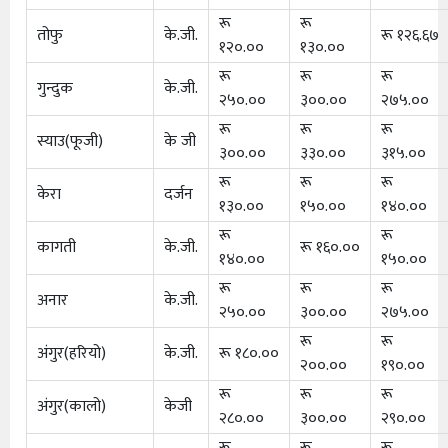
रू
रू
तोफु
के.जी.
रू १२६.६७
१२०.००
१३०.००
रू
रू
रू
गुन्दुक
के.जी.
२५०.००
३००.००
२७५.००
रू
रू
रू
स्याउ(फूजी)
के जी
३००.००
३३०.००
३१५.००
रू
रू
रू
केरा
दर्जन
१३०.००
१५०.००
१४०.००
रू
रू
कागती
के.जी.
रू १६०.००
१४०.००
१५०.००
रू
रू
रू
अनार
के.जी.
२५०.००
३००.००
२७५.००
रू
रू
अंगुर(हरियो)
के.जी.
रू १८०.००
२००.००
१९०.००
रू
रू
रू
अंगुर(कालो)
केजी
२८०.००
३००.००
२९०.००
रू
रू
रू