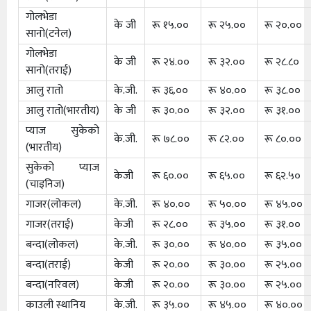
गोलभेडा
के जी
रू १५.००
रू २५.००
रू २०.००
सानो(टनेल)
गोलभेडा
के जी
रू २४.००
रू ३२.००
रू २८.८०
सानो(तराई)
आलु रातो
के.जी.
रू ३६.००
रू ४०.००
रू ३८.००
आलु रातो(भारतीय)
के जी
रू ३०.००
रू ३२.००
रू ३१.००
प्याज सुकेको
के.जी.
रू ७८.००
रू ८२.००
रू ८०.००
(भारतीय)
सुकेको प्याज
केजी
रू ६०.००
रू ६५.००
रू ६२.५०
(चाइनिज)
गाजर(लोकल)
के.जी.
रू ४०.००
रू ५०.००
रू ४५.००
गाजर(तराई)
केजी
रू २८.००
रू ३५.००
रू ३१.००
बन्दा(लोकल)
के.जी.
रू ३०.००
रू ४०.००
रू ३५.००
बन्दा(तराई)
केजी
रू २०.००
रू ३०.००
रू २५.००
बन्दा(नरिवल)
केजी
रू २०.००
रू ३०.००
रू २५.००
काउली स्थानिय
के.जी.
रू ३५.००
रू ४५.००
रू ४०.००