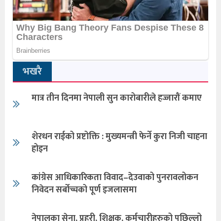
भखरै
मात्र तीन दिनमा नेपाली सुन कारोबारीले हज्जारौं कमाए
शेरधन राईको प्रष्टोक्ति : मुख्यमन्त्री फेर्ने कुरा निजी चाहना
होइन
कांग्रेस आधिकारिकता विवाद–देउवाको पुनरावलोकन
निवेदन सर्बोच्चको पूर्ण इजलासमा
नेपालका सेना, प्रहरी, शिक्षक, कर्मचारीहरुको पछिल्लो