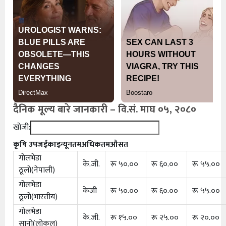
दैनिक मूल्य बारे जानकारी – वि.सं. माघ ०५, २०८०
खोजी:
कृषि उपज
ईकाइ
न्यूनतम
अधिकतम
औसत
गोलभेडा
के.जी.
रू ५०.००
रू ६०.००
रू ५५.००
ठूलो(नेपाली)
गोलभेडा
केजी
रू ५०.००
रू ६०.००
रू ५५.००
ठूलो(भारतीय)
गोलभेडा
के.जी.
रू १५.००
रू २५.००
रू २०.००
सानो(लोकल)