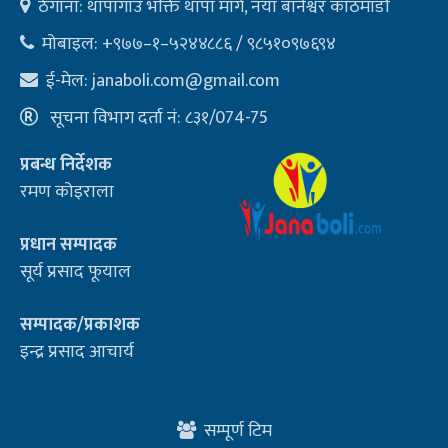
ठेगाना: थापागाउँ भक्ति थापा मार्ग, नयाँ बानेश्वर काठमाडौ
मोबाइल: +९७७–१–५२४४८८६ / ९८५१०९७६९४
ई-मेल:
janaboli.com@gmail.com
सूचना विभाग दर्ता नं: ८३१/074-75
प्रबन्ध निर्देशक
रमण कोइराला
प्रधान सम्पादक
सूर्य प्रसाद फूयाल
सम्पादक/प्रकाशक
इन्द्र प्रसाद आचार्य
सम्पूर्ण टिम