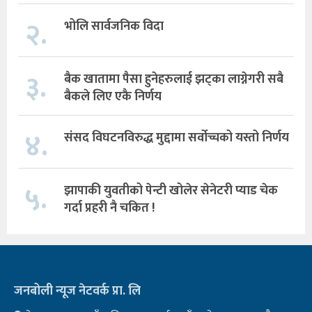
२.
भोलि सार्वजनिक विदा
३.
बैक खातामा पैसा हुनेहरुलाई झट्का लाग्नेगरी सबै
बैकले लिए एकै निर्णय
४.
संसद विघटनविरुद्ध मुद्दामा सर्वोच्चको यस्तो निर्णय
५.
झापाकी युवतीको पेन्टी खोलेर सेनेटरी प्याड चेक
गर्दा प्रहरी नै चकित !
जनबोली न्यूज नेटवर्क प्रा. लि