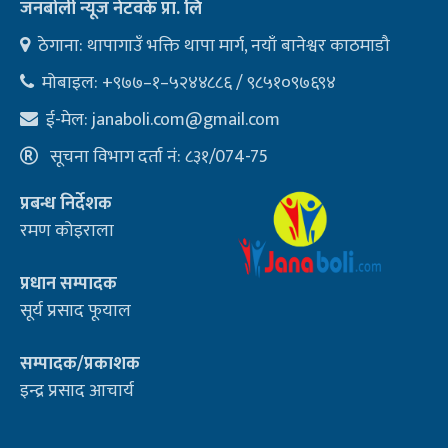
जनबोली न्यूज नेटवर्क प्रा. लि
ठेगाना: थापागाउँ भक्ति थापा मार्ग, नयाँ बानेश्वर काठमाडौ
मोबाइल: +९७७–१–५२४४८८६ / ९८५१०९७६९४
ई-मेल:
janaboli.com@gmail.com
सूचना विभाग दर्ता नं: ८३१/074-75
प्रबन्ध निर्देशक
रमण कोइराला
प्रधान सम्पादक
सूर्य प्रसाद फूयाल
सम्पादक/प्रकाशक
इन्द्र प्रसाद आचार्य