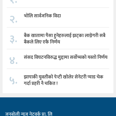
२.
भोलि सार्वजनिक विदा
३.
बैक खातामा पैसा हुनेहरुलाई झट्का लाग्नेगरी सबै
बैकले लिए एकै निर्णय
४.
संसद विघटनविरुद्ध मुद्दामा सर्वोच्चको यस्तो निर्णय
५.
झापाकी युवतीको पेन्टी खोलेर सेनेटरी प्याड चेक
गर्दा प्रहरी नै चकित !
जनबोली न्यूज नेटवर्क प्रा. लि