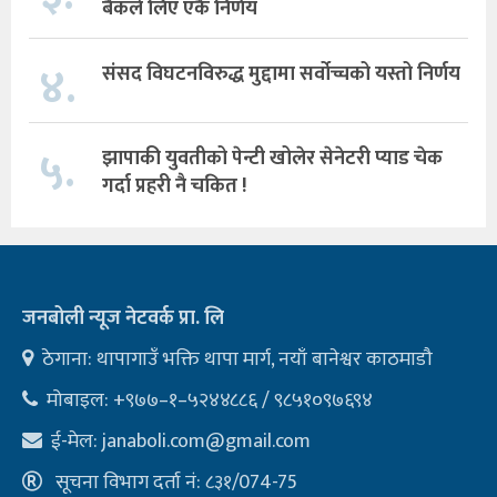
बैकले लिए एकै निर्णय
४.
संसद विघटनविरुद्ध मुद्दामा सर्वोच्चको यस्तो निर्णय
५.
झापाकी युवतीको पेन्टी खोलेर सेनेटरी प्याड चेक
गर्दा प्रहरी नै चकित !
जनबोली न्यूज नेटवर्क प्रा. लि
ठेगाना: थापागाउँ भक्ति थापा मार्ग, नयाँ बानेश्वर काठमाडौ
मोबाइल: +९७७–१–५२४४८८६ / ९८५१०९७६९४
ई-मेल:
janaboli.com@gmail.com
सूचना विभाग दर्ता नं: ८३१/074-75