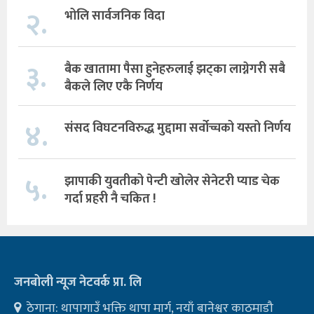
२.
भोलि सार्वजनिक विदा
३.
बैक खातामा पैसा हुनेहरुलाई झट्का लाग्नेगरी सबै
बैकले लिए एकै निर्णय
४.
संसद विघटनविरुद्ध मुद्दामा सर्वोच्चको यस्तो निर्णय
५.
झापाकी युवतीको पेन्टी खोलेर सेनेटरी प्याड चेक
गर्दा प्रहरी नै चकित !
जनबोली न्यूज नेटवर्क प्रा. लि
ठेगाना: थापागाउँ भक्ति थापा मार्ग, नयाँ बानेश्वर काठमाडौ