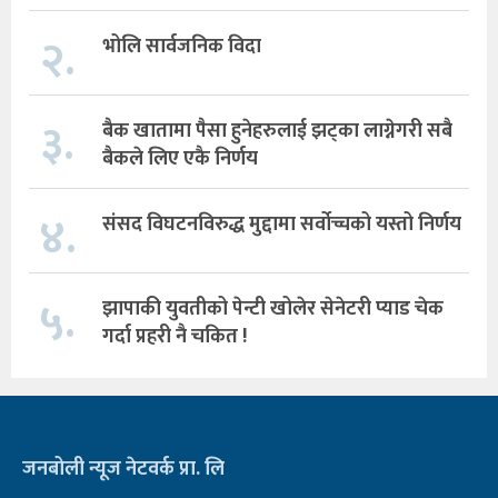
२.
भोलि सार्वजनिक विदा
३.
बैक खातामा पैसा हुनेहरुलाई झट्का लाग्नेगरी सबै
बैकले लिए एकै निर्णय
४.
संसद विघटनविरुद्ध मुद्दामा सर्वोच्चको यस्तो निर्णय
५.
झापाकी युवतीको पेन्टी खोलेर सेनेटरी प्याड चेक
गर्दा प्रहरी नै चकित !
जनबोली न्यूज नेटवर्क प्रा. लि